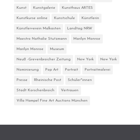
Kunst
Kunstgalerie
Kunsthaus ARTES
Kunstkurse online
Kunstschule
Künstlerin
Künstlerverein Malkasten
Landtag NRW
Maestro Nathalie Stutzmann
Marilyn Monroe
Marilyn Monroe
Museum
Neuß -Grevenbroicher Zeitung
New York
New York
Nominierung
Pop Art
Portrait
Portraitmalerei
Presse
Rheinische Post
Schüler*innen
Stadt Korschenbroich
Vertrauen
Villa Hampel Fine Art Auctions München