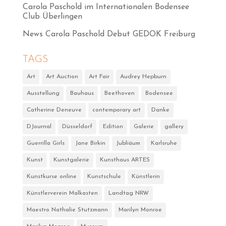
Carola Paschold im Internationalen Bodensee
Club Überlingen
News Carola Paschold Debut GEDOK Freiburg
TAGS
Art
Art Auction
Art Fair
Audrey Hepburn
Ausstellung
Bauhaus
Beethoven
Bodensee
Catherine Deneuve
contemporary art
Danke
DJournal
Düsseldorf
Edition
Galerie
gallery
Guerrilla Girls
Jane Birkin
Jubliäum
Karlsruhe
Kunst
Kunstgalerie
Kunsthaus ARTES
Kunstkurse online
Kunstschule
Künstlerin
Künstlerverein Malkasten
Landtag NRW
Maestro Nathalie Stutzmann
Marilyn Monroe