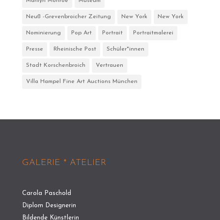
Marilyn Monroe
Museum
Neuß -Grevenbroicher Zeitung
New York
New York
Nominierung
Pop Art
Portrait
Portraitmalerei
Presse
Rheinische Post
Schüler*innen
Stadt Korschenbroich
Vertrauen
Villa Hampel Fine Art Auctions München
GALERIE * ATELIER
Carola Paschold
Diplom Designerin
Bildende Künstlerin