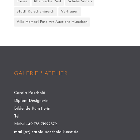
Presse
Rheinische Post
Schüler*innen
Stadt Korschenbroich
Vertrauen
Villa Hampel Fine Art Auctions München
GALERIE * ATELIER
Carola Paschold
Diplom Designerin
Bildende Künstlerin
Tel.
Mobil +49 176 71222372
mail [at] carola-paschold-kunst.de