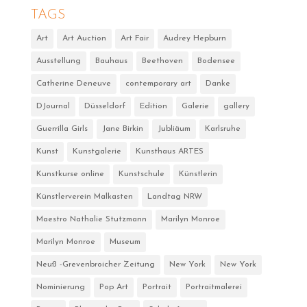
TAGS
Art
Art Auction
Art Fair
Audrey Hepburn
Ausstellung
Bauhaus
Beethoven
Bodensee
Catherine Deneuve
contemporary art
Danke
DJournal
Düsseldorf
Edition
Galerie
gallery
Guerrilla Girls
Jane Birkin
Jubliäum
Karlsruhe
Kunst
Kunstgalerie
Kunsthaus ARTES
Kunstkurse online
Kunstschule
Künstlerin
Künstlerverein Malkasten
Landtag NRW
Maestro Nathalie Stutzmann
Marilyn Monroe
Marilyn Monroe
Museum
Neuß -Grevenbroicher Zeitung
New York
New York
Nominierung
Pop Art
Portrait
Portraitmalerei