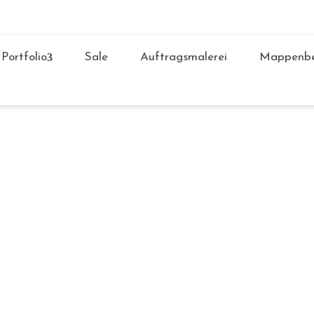
Portfolio
Sale
Auftragsmalerei
Mappenbe
de,🌲 stellen Sie sich vor, wie besonders es ist, ein Kunstwe
g Freude bereitet. Mit meinem 🎄Christmas-Sale🎄 haben Sie je