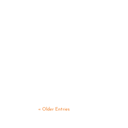
Carola
Round Table 13 München 2. Oktober um 19
Kunstauktion am kommen Mittwoch Alle 
[gallery...
« Older Entries