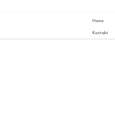
Home
Kontakt
Carola
🌲Liebe Kunstfreundinnen und Kunstfreun
inspiriert, begeistert und ein Leben lan