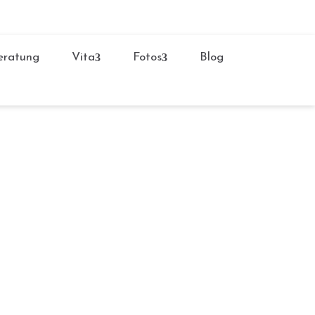
ratung
Vita
Fotos
Blog
rk zu verschenken – ein Geschenk, das
tzt die Möglichkeit, genau...