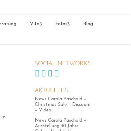
ratung
Vita
Fotos
Blog
SOCIAL NETWORKS




AKTUELLES
News Carola Paschold –
Christmas-Sale – Discount
– Video
 im
News Carola Paschold –
Ausstellung 30 Jahre