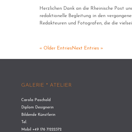
Herzlichen Dank an die Rheinische Post un
redaktionelle Begleitung in den vergangene
Redakteuren und Fotografen, die die vielseit
« Older Entries
Next Entries »
GALERIE * ATELIER
Carola Paschold
Diplom Designerin
Bildende Künstlerin
Tel.
Mobil +49 176 71222372