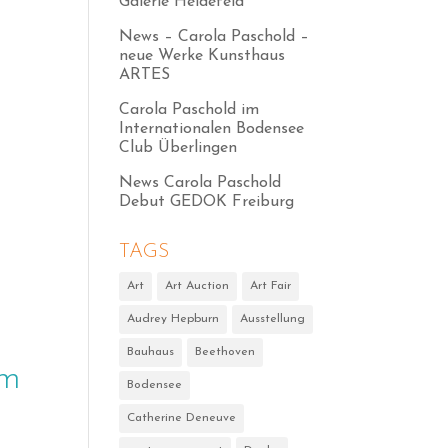
Galerie Heidefeld
News – Carola Paschold –
neue Werke Kunsthaus
ARTES
Carola Paschold im
Internationalen Bodensee
Club Überlingen
News Carola Paschold
Debut GEDOK Freiburg
TAGS
Art
Art Auction
Art Fair
Audrey Hepburn
Ausstellung
Bauhaus
Beethoven
im
Bodensee
Catherine Deneuve