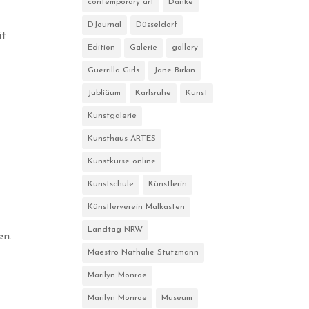
contemporary art
Danke
DJournal
Düsseldorf
it
Edition
Galerie
gallery
Guerrilla Girls
Jane Birkin
Jubliäum
Karlsruhe
Kunst
Kunstgalerie
Kunsthaus ARTES
Kunstkurse online
Kunstschule
Künstlerin
Künstlerverein Malkasten
Landtag NRW
en.
Maestro Nathalie Stutzmann
Marilyn Monroe
Marilyn Monroe
Museum