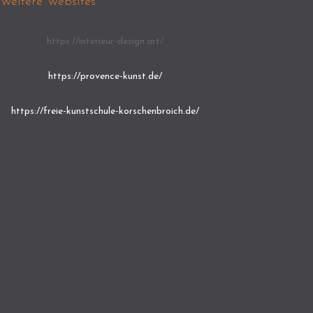
Weitere Websites
https://interieur-design.art/
https://provence-kunst.de/
https://freie-kunstschule-korschenbroich.de/